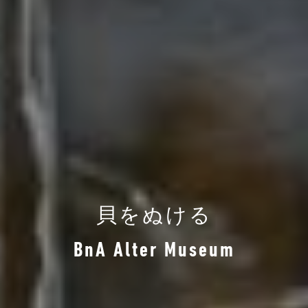
貝をぬける
BnA Alter Museum