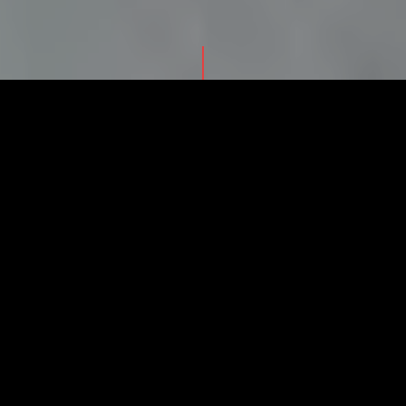
ゲームによるストーリーの消費
きょうは森上さんがON THE TRIPにたどり着くまでの物語を聞
かせてほしいと思っています。森上さんはエンジニアであり、
UI/UXデザイナー。でも、そのどちらでもない気もしています。