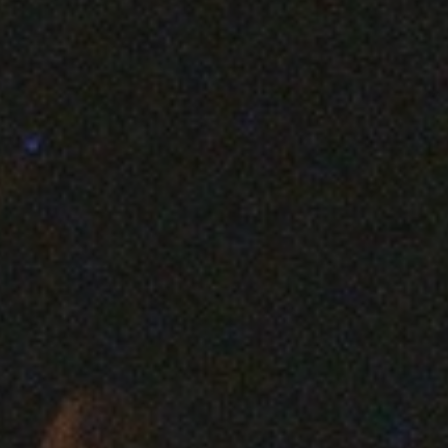
BnA Alter Museumホテルガイド
リリース
READIO ON THE TRIP vol.38