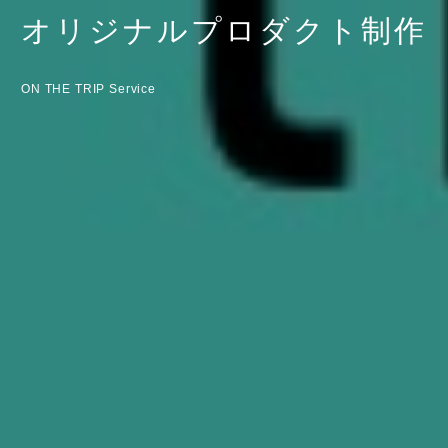
オリジナルプロダクト制作
ON THE TRIP Service