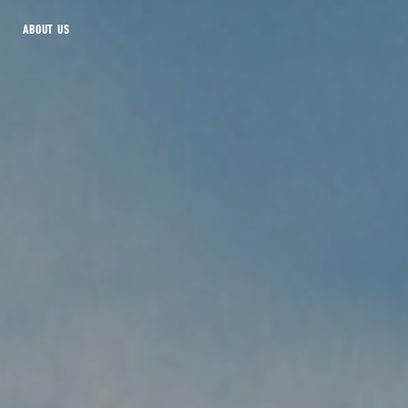
ABOUT US