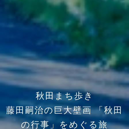
秋田まち歩き
藤田嗣治の巨大壁画 「秋田
の行事」をめぐる旅